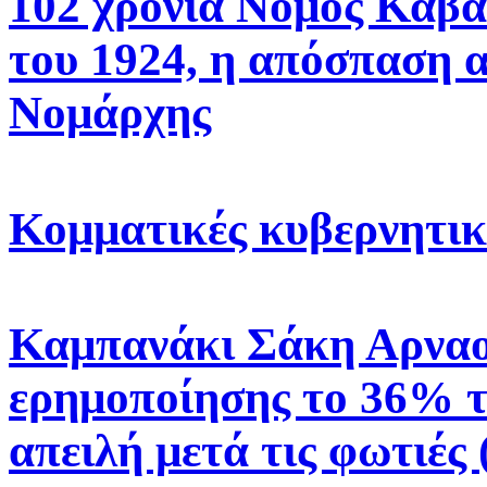
102 χρόνια Νομός Καβά
του 1924, η απόσπαση 
Νομάρχης
Κομματικές κυβερνητικ
Καμπανάκι Σάκη Αρναο
ερημοποίησης το 36% τ
απειλή μετά τις φωτιές 