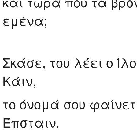
και τώρα που τα βρό
εμένα;
Σκάσε, του λέει ο Ί
Κάιν,
το όνομά σου φαίνετ
Έπσταιν.