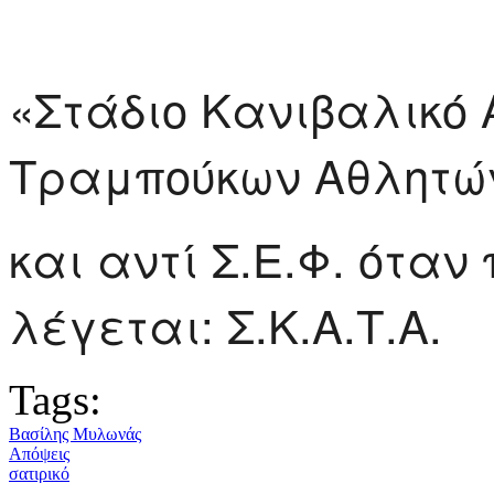
«Στάδιο Κανιβαλικ
Τραμπούκων Αθλητώ
και αντί Σ.Ε.Φ. όταν
λέγεται: Σ.Κ.Α.Τ.Α.
Tags:
Βασίλης Μυλωνάς
Απόψεις
σατιρικό