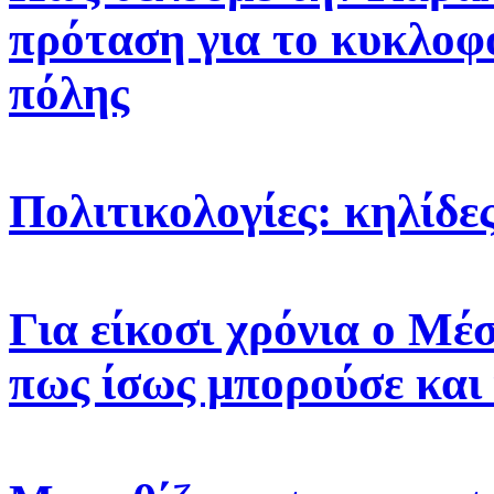
πρόταση για το κυκλοφο
πόλης
Πολιτικολογίες: κηλίδ
Για είκοσι χρόνια ο Μέσ
πως ίσως μπορούσε και 