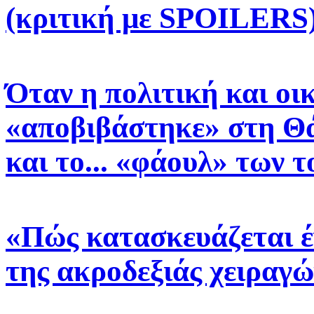
(κριτική με SPOILERS
Όταν η πολιτική και οι
«αποβιβάστηκε» στη Θά
και το... «φάουλ» των 
«Πώς κατασκευάζεται έ
της ακροδεξιάς χειραγ