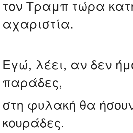
τον Τραμπ τώρα κατ
αχαριστία.
Εγώ, λέει, αν δεν ή
παράδες,
στη φυλακή θα ήσου
κουράδες.