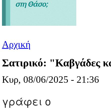
Αρχική
Είστε εδώ
Σατιρικό: "Καβγάδες κα
Κυρ, 08/06/2025 - 21:36
γράφει ο