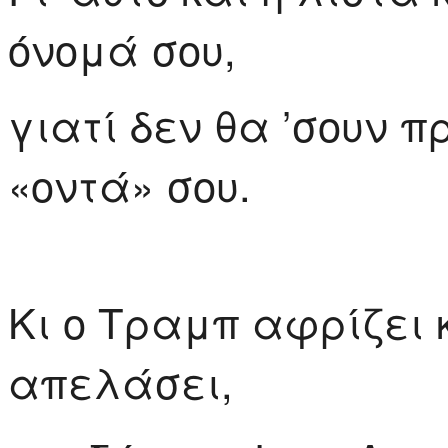
όνομά σου,
γιατί δεν θα ’σουν 
«οντά» σου.
Κι ο Τραμπ αφρίζει κ
απελάσει,