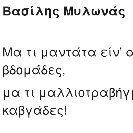
Βασίλης Μυλωνάς
Μα τι μαντάτα είν’ α
βδομάδες,
μα τι μαλλιοτραβήγ
καβγάδες!