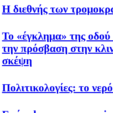
Η διεθνής των τρομοκ
Το «έγκλημα» της οδού
την πρόσβαση στην κλι
σκέψη
Πολιτικολογίες: το νερό