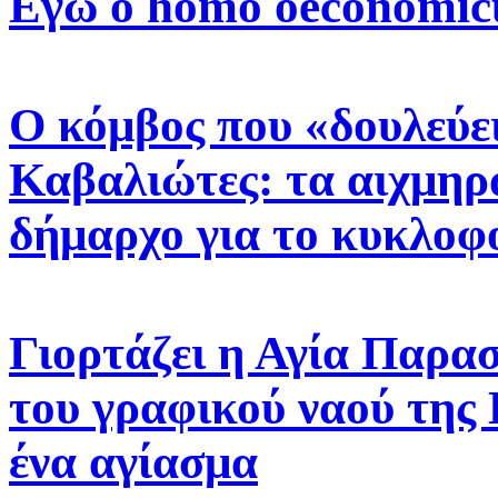
Εγώ ο homo oeconomic
Ο κόμβος που «δουλεύε
Καβαλιώτες: τα αιχμηρ
δήμαρχο για το κυκλοφ
Γιορτάζει η Αγία Παρα
του γραφικού ναού της
ένα αγίασμα