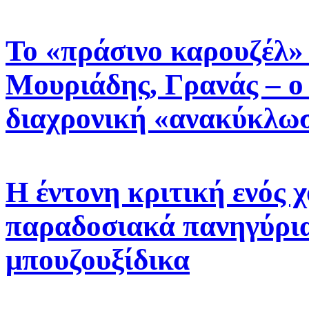
Το «πράσινο καρουζέλ»
Μουριάδης, Γρανάς – ο 
διαχρονική «ανακύκλω
Η έντονη κριτική ενός 
παραδοσιακά πανηγύρια
μπουζουξίδικα