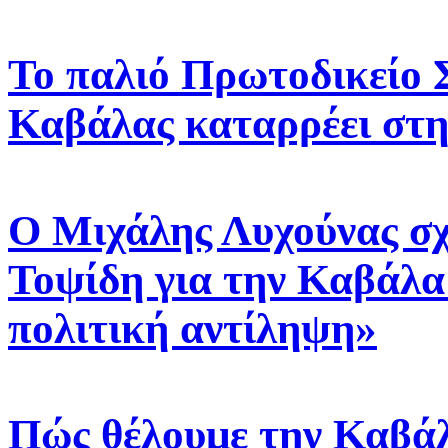
Το παλιό Πρωτοδικείο Σ
Καβάλας καταρρέει στη
Ο Μιχάλης Λυχούνας σχ
Τοψίδη για την Καβάλα
πολιτική αντίληψη»
Πώς θέλουμε την Καβάλ