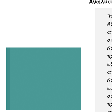
Αναλυτι
“
Α
α
σ
Κ
π
ε
α
Κ
ε
σ
π
α