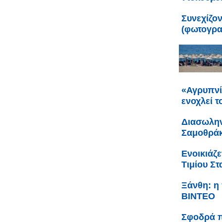
Συνεχίζο
(φωτογρα
«Αγρυπνί
ενοχλεί τ
Διασωλην
Σαμοθράκ
Ενοικιάζ
Τιμίου Σ
Ξάνθη: η
ΒΙΝΤΕΟ
Σφοδρά π