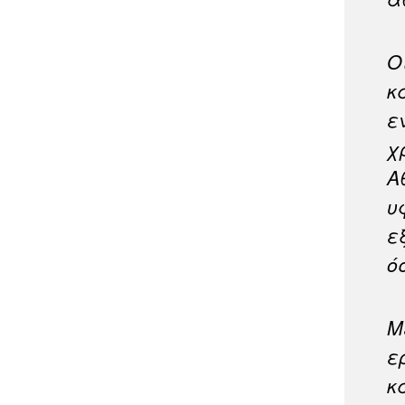
Ο
κ
ε
χ
Α
υ
ε
ό
Μ
ε
κ