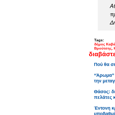
Α
π
Δ
Tags:
δήμος Καβ
Βρούτσης
διαβάστε
Πού θα σ
“Άρωμα” 
την μετα
Θάσος: δ
πελάτες 
Έντονη κρ
υποβαθμί