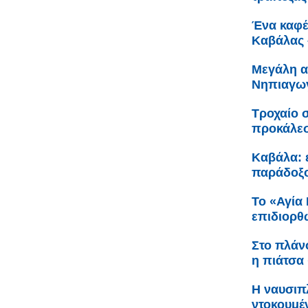
Ένα καφέ 
Καβάλας 
Μεγάλη α
Νηπιαγωγ
Τροχαίο 
προκάλεσ
Καβάλα: ε
παράδοξο
Το «Αγία
επιδιορθ
Στο πλάν
η πιάτσα 
Η ναυσιπ
ντοκουμέ