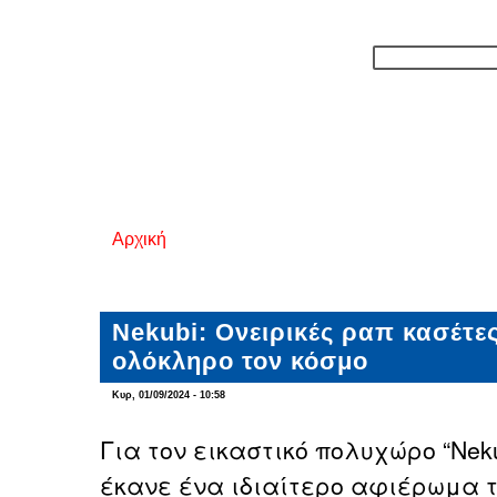
Αρχική
Είστε εδώ
Nekubi: Ονειρικές ραπ κασέτε
ολόκληρο τον κόσμο
Κυρ, 01/09/2024 - 10:58
Για τον εικαστικό πολυχώρο “Nek
έκανε ένα ιδιαίτερο αφιέρωμα το 