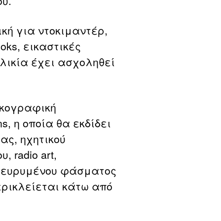
ου.
κή για ντοκιμαντέρ,
oks, εικαστικές
ηλικία έχει ασχοληθεί
σκογραφική
s, η οποία θα εκδίδει
ας, ηχητικού
 radio art,
διευρυμένου φάσματος
ερικλείεται κάτω από