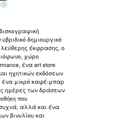
 δισκογραφική
 υβριδικό δημιουργικό
ελεύθερης έκφρασης, ο
διόφωνο, χώρο
mance, ένα art store
και ηχητικών εκδόσεων
), ένα μικρό καφέ-μπαρ
τις ημέρες των δράσεων
ιοθήκη που
συχνά, αλλά και ένα
ων βινυλίου και