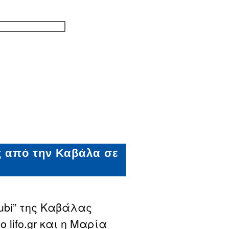
ς από την Καβάλα σε
ubi” της Καβάλας
lifo.gr και η Μαρία