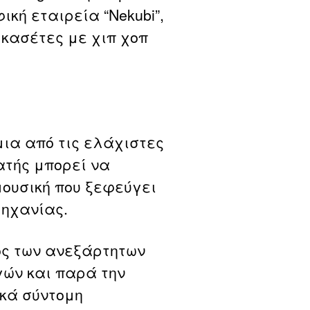
κή εταιρεία “Nekubi”,
 κασέτες με χιπ χοπ
μια από τις ελάχιστες
ατής μπορεί να
ουσική που ξεφεύγει
ομηχανίας.
ός των ανεξάρτητων
γών και παρά την
ικά σύντομη