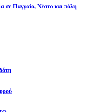
ία σε Παγγαίο, Νέστο και πόλη
δότη
αυρού