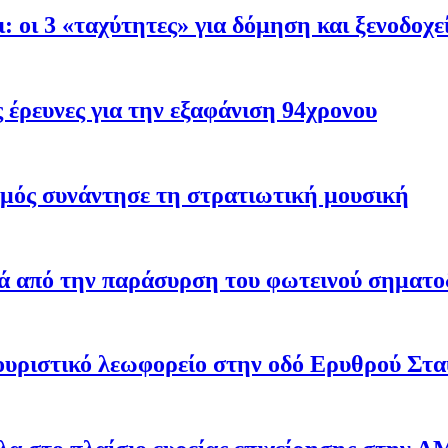
: oι 3 «ταχύτητες» για δόμηση και ξενοδοχε
έρευνες για την εξαφάνιση 94χρονου
σμός συνάντησε τη στρατιωτική μουσική
ά από την παράσυρση του φωτεινού σηματο
υριστικό λεωφορείο στην οδό Ερυθρού Στ