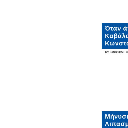
Όταν ά
Καβάλα
Κωνστ
Τετ, 17/05/2023 - 1
Μήνυση
Λιπασμ