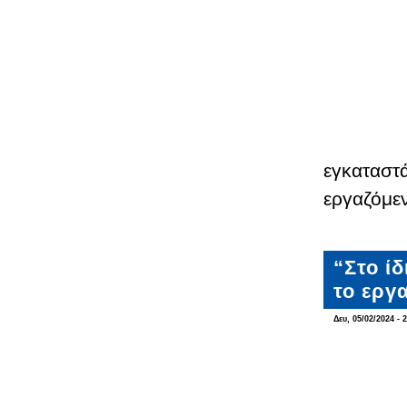
εγκαταστ
εργαζόμε
“Στο ί
το εργ
Δευ, 05/02/2024 - 