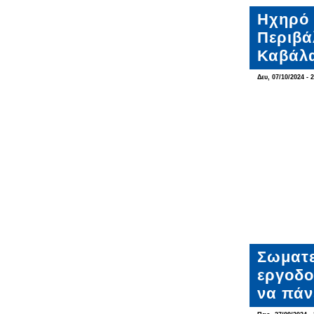
Ηχηρό 
Περιβά
Καβάλ
Δευ, 07/10/2024 - 
Σωματε
εργοδο
να πάν