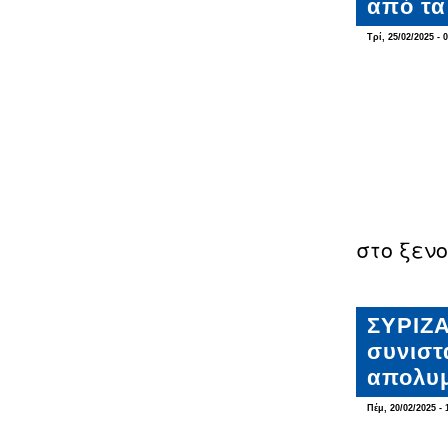
από τα
Τρί, 25/02/2025 - 
στο ξεν
ΣΥΡΙΖΑ
συνιστ
απολυμ
Πέμ, 20/02/2025 - 