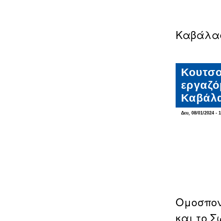
Καβάλα
Κουτσο
εργαζό
Καβάλα
Δευ, 08/01/2024 - 
Ομοσπον
και το 