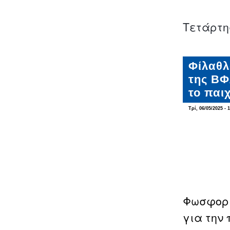
Τετάρτη
Φίλαθλ
της ΒΦ
το παι
Τρί, 06/05/2025 - 
Φωσφορι
για την