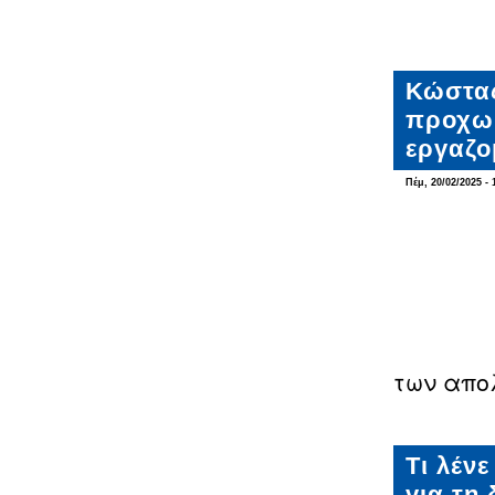
Κώστας
προχωρ
εργαζο
Πέμ, 20/02/2025 - 
των απο
Τι λέν
για τη