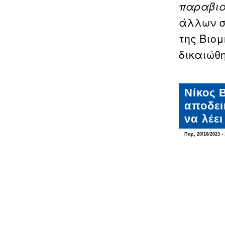
παραβιά
άλλων σ
της Βιο
δικαιώθ
Νίκος 
αποδει
να λέε
Παρ, 20/10/2023 - 