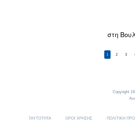
στη Βου
Σελίδε
1
2
3
Copyright 1
Αν
ΤΑΥΤΟΤΗΤΑ
ΟΡΟΙ ΧΡΗΣΗΣ
ΠΟΛΙΤΙΚΗ ΠΡ