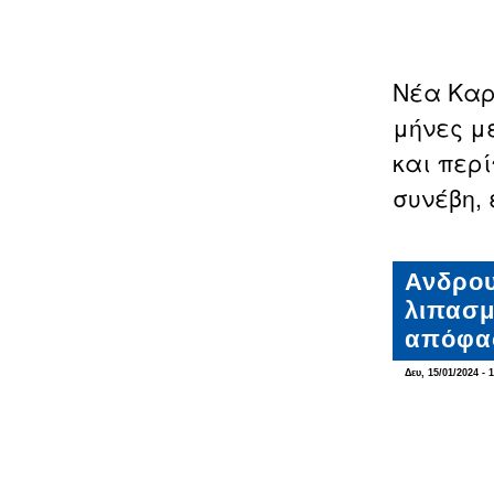
Νέα Καρ
μήνες μ
και περ
συνέβη, 
Ανδρου
λιπασμ
απόφα
Δευ, 15/01/2024 - 