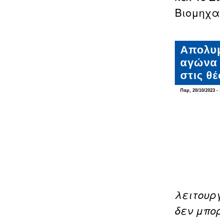
Βιομηχα
Απολυμ
αγώνα 
στις θέ
Παρ, 20/10/2023 - 
λειτουρ
δεν μπορ