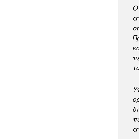
Ο
α
σ
Π
κ
π
τ
Υ
ο
δ
π
α