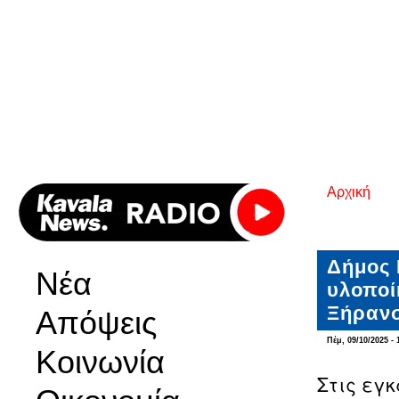
Αρχική
Είστε εδ
Δήμος 
Νέα
υλοποί
Ξήρανσ
Απόψεις
Πέμ, 09/10/2025 - 
Κοινωνία
Στις εγ