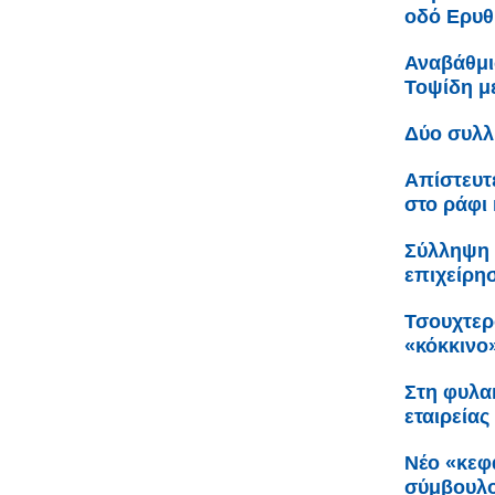
οδό Ερυθ
Αναβάθμι
Τοψίδη 
Δύο συλλ
Απίστευτ
στο ράφι 
Σύλληψη 
επιχείρη
Τσουχτερ
«κόκκινο
Στη φυλακ
εταιρείας
Νέο «κεφ
σύμβουλο