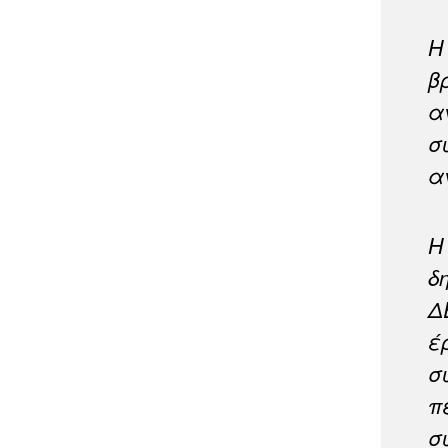
Η
β
α
σ
α
Η
δ
Δ
έ
σ
π
σ