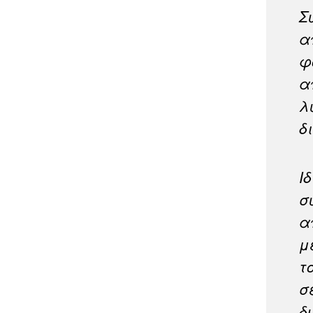
Σ
α
φ
α
λ
δ
Ι
σ
α
μ
τ
σ
δ