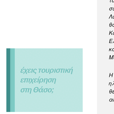
τ
σ
Λ
θ
Κ
Ε
κ
Μ
Η
η
θ
α