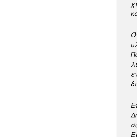
χ
κ
Ό
υ
Π
λ
ε
δ
Ε
Δ
σ
Ε