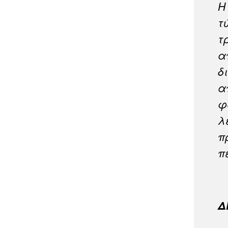
Η
τ
τ
α
δ
α
φ
λ
π
π
Δ