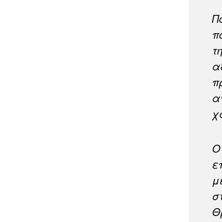
Π
π
τ
α
π
α
χ
Ο
ε
μ
σ
Θ