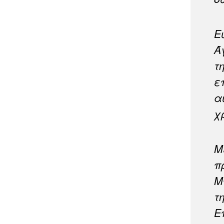
Ε
Ά
τ
ε
α
χ
Μ
π
Μ
τ
Ε