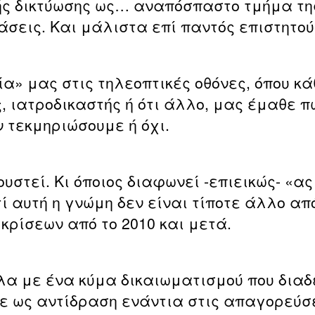
κής δικτύωσης ως… αναπόσπαστο τμήμα τη
τάσεις. Και μάλιστα επί παντός επιστητού
α» μας στις τηλεοπτικές οθόνες, όπου κ
, ιατροδικαστής ή ότι άλλο, μας έμαθε π
 τεκμηριώσουμε ή όχι.
στεί. Κι όποιος διαφωνεί -επιεικώς- «ας
ί αυτή η γνώμη δεν είναι τίποτε άλλο από
κρίσεων από το 2010 και μετά.
 με ένα κύμα δικαιωματισμού που διαδέχ
ε ως αντίδραση ενάντια στις απαγορεύσε