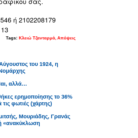
ραφικού σας.
546 ή 2102208179
 13
Tags:
Κλειώ Τζανταρμά
Απόψεις
Αύγουστος του 1924, η
 Νομάρχης
Ναι, αλλά…
θήκες ερημοποίησης το 36%
τις φωτιές (χάρτης)
μιτσής, Μουριάδης, Γρανάς
ική «ανακύκλωση