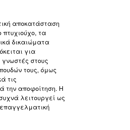
τική αποκατάσταση
 πτυχιούχο, τα
ικά δικαιώματα
όκειται για
α γνωστές στους
πουδών τους, όμως
ά τις
ά την αποφοίτηση. Η
 συχνά λειτουργεί ως
η επαγγελματική