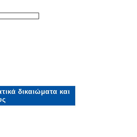
τικά δικαιώματα και
υς