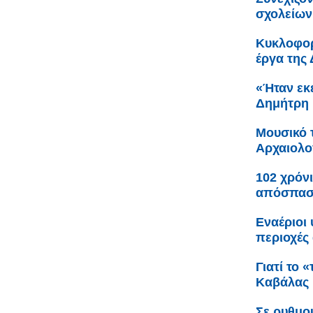
σχολείων
Κυκλοφορ
έργα της
«Ήταν εκε
Δημήτρη 
Μουσικό 
Αρχαιολο
102 χρόνι
απόσπαση
Εναέριοι
περιοχές 
Γιατί το 
Καβάλας
Σε ρυθμο