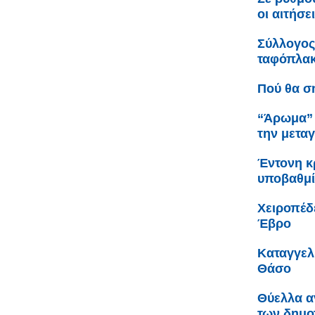
οι αιτήσε
Σύλλογος
ταφόπλακα
Πού θα σ
“Άρωμα” 
την μετα
Έντονη κρ
υποβαθμί
Χειροπέδ
Έβρο
Καταγγελ
Θάσο
Θύελλα α
των δημο