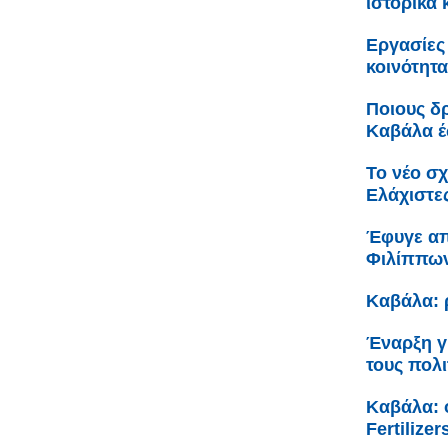
ιστορικά 
Εργασίες
κοινότητ
Ποιους δ
Καβάλα έ
Το νέο σ
Ελάχιστες
Έφυγε απ
Φιλίππων
Καβάλα: ρ
Έναρξη γ
τους πολ
Καβάλα: 
Fertilize