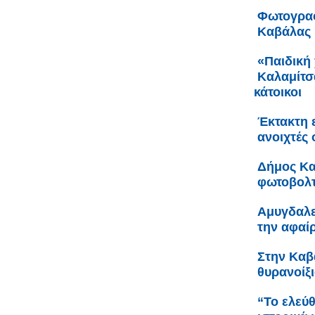
Φωτογραφ
Καβάλας
«Παιδική 
Καλαμίτσα
κάτοικοι
Έκτακτη 
ανοιχτές
Δήμος Κα
φωτοβολτ
Αμυγδαλε
την αφαί
Στην Καβ
θυρανοίξι
“Το ελεύ