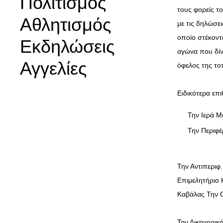
Πολιτισμός
τους φορείς 
Αθλητισμός
με τις δηλώσει
οποίο στέκοντ
Εκδηλώσεις
αγώνα που δίν
Αγγελίες
όφε
λο
ς της το
Ειδικότερα επ
Την Ιερά Μ
Την Περιφέ
Την Αντιπερι
Επιμε
λ
ητήριο
Καβάλας Την 
Τον Δικηγορικ