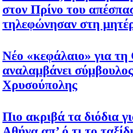
στον Πρίνο του απέσπασ
τηλεφώνησαν στη μητέρ
Νέο «κεφάλαιο» για τη
αναλαμβάνει σύμβουλος
Χρυσούπολης
Πιο ακριβά τα διόδια γ
Αθήνα απ’ ό,τι το ταξίδ