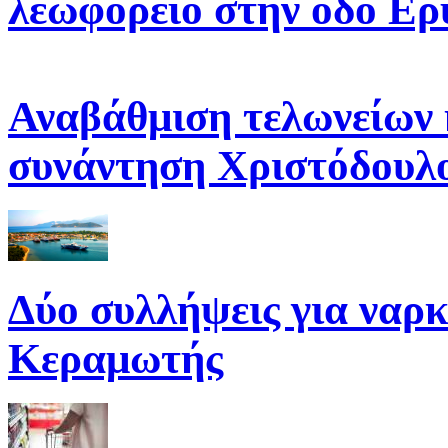
λεωφορείο στην οδό Ε
Αναβάθμιση τελωνείων 
συνάντηση Χριστόδουλ
Δύο συλλήψεις για ναρκ
Κεραμωτής