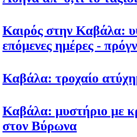
Καιρός στην Καβάλα: υ
επόμενες ημέρες - πρόγ
Καβάλα: τροχαίο ατύχη
Καβάλα: μυστήριο με κ
στον Βύρωνα