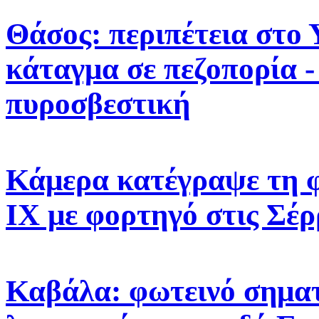
Θάσος: περιπέτεια στο 
κάταγμα σε πεζοπορία -
πυροσβεστική
Κάμερα κατέγραψε τη 
ΙΧ με φορτηγό στις Σέρ
Καβάλα: φωτεινό σηματ