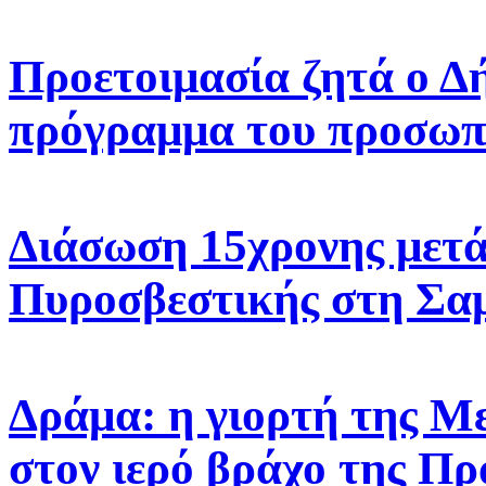
Προετοιμασία ζητά ο Δ
πρόγραμμα του προσωπ
Διάσωση 15χρονης μετά
Πυροσβεστικής στη Σα
Δράμα: η γιορτή της 
στον ιερό βράχο της Πρ