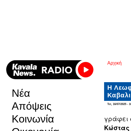
Αρχική
Είστε εδ
Η Λεωφ
Νέα
Καβαλι
Απόψεις
Τετ, 16/07/2025 - 1
Κοινωνία
γράφει 
Κώστας