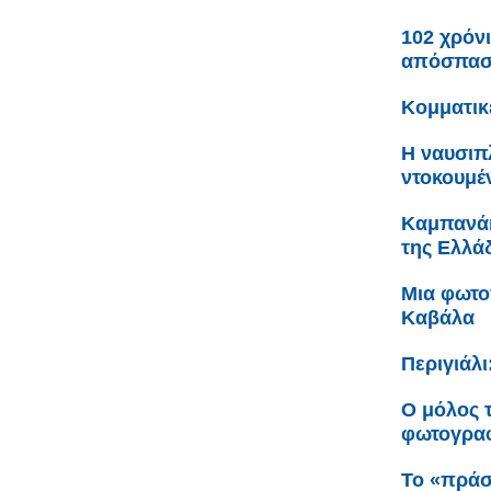
102 χρόνι
απόσπαση
Κομματικ
Η ναυσιπ
ντοκουμέ
Καμπανάκ
της Ελλάδ
Μια φωτο
Καβάλα
Περιγιάλ
Ο μόλος 
φωτογραφ
Το «πράσ