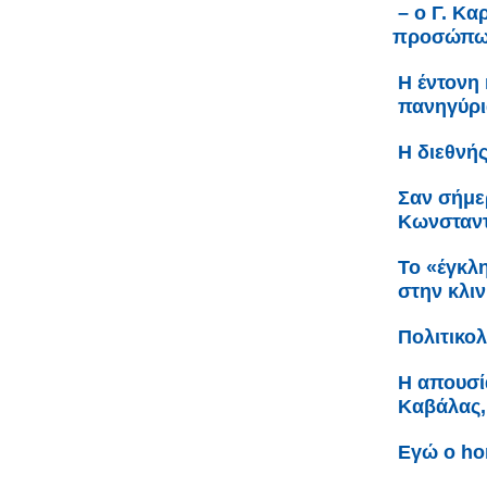
– ο Γ. Κ
προσώπω
Η έντονη
πανηγύρι
Η διεθνή
Σαν σήμε
Κωνσταντί
Το «έγκλ
στην κλι
Πολιτικολ
Η απουσί
Καβάλας,
Εγώ ο h