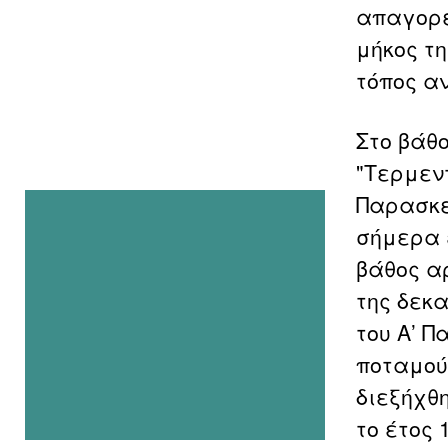
απαγορε
μήκος τη
τόπος α
Στο βάθ
"Τερμεντ
Παρασκε
σήμερα ε
βάθος α
της δεκα
του Α’ Π
ποταμού
διεξήχθ
το έτος 