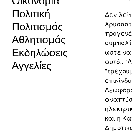
Οικονομία
Πολιτική
Δεν λεί
Χρυσοστ
Πολιτισμός
προγενέ
Αθλητισμός
συμπολί
Εκδηλώσεις
ώστε να
αυτό.. "
Αγγελίες
"τρέχουμ
επικίνδ
Λεωφόρο
αναπτύσσ
ηλεκτρι
και η Κ
Δημοτικο