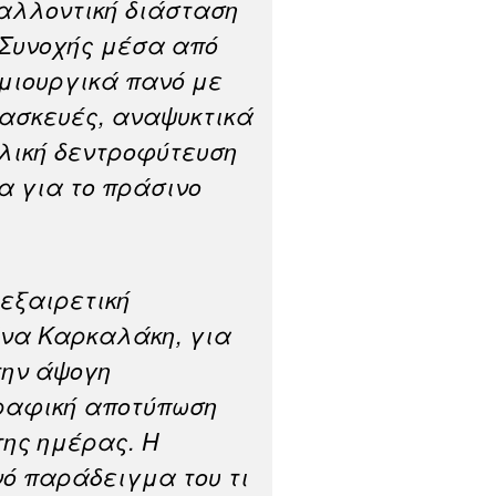
βαλλοντική διάσταση
 Συνοχής μέσα από
μιουργικά πανό με
τασκευές, αναψυκτικά
λική δεντροφύτευση
α για το πράσινο
εξαιρετική
τίνα Καρκαλάκη, για
 την άψογη
ραφική αποτύπωση
της ημέρας. Η
ό παράδειγμα του τι