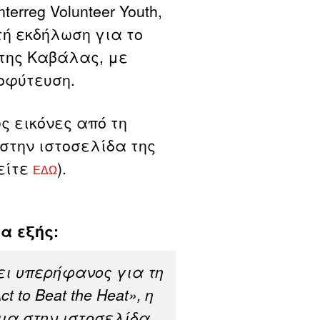
rreg Volunteer Youth,
τή εκδήλωση για το
της Καβάλας, με
οφύτευση.
 εικόνες από τη
στην ιστοσελίδα της
είτε
).
ΕΔΩ
α εξής:
ι υπερήφανος για τη
t to Beat the Heat», η
μα στην ιστοσελίδα