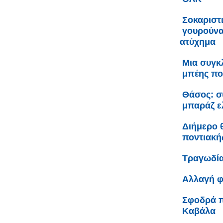
Σοκαριστ
γουρούνα
ατύχημα
Μια συγκ
μπέης πο
Θάσος: συ
μπαράζ ε
Διήμερο 
ποντιακή
Τραγωδία
Αλλαγή φ
Σφοδρά π
Καβάλα