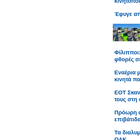
κινητοπο
Έφυγε απ
Φίλιπποι:
φθορές σ
Εναέρια 
κινητά π
ΕΟΤ Σκαν
τους στη
Πρόωρη 
επιβάτιδ
Τα διαλυμ
ΟΛΚ