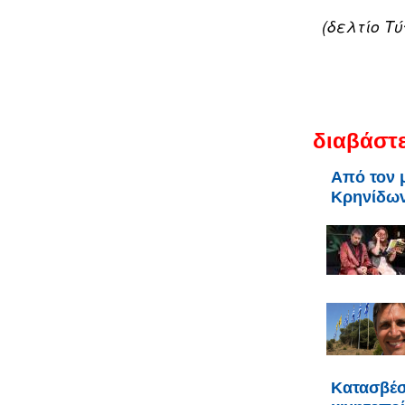
(δελτίο Τ
διαβάστε
Από τον 
Κρηνίδων
Κατασβέσ