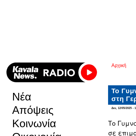
Αρχική
Είστε εδ
Το Γυμ
Νέα
στη Γε
Απόψεις
Δευ, 12/05/2025 - 
Κοινωνία
Το Γυμν
σε επιμ