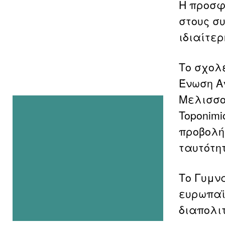
Η προσφ
στους σ
ιδιαίτερ
Το σχολ
Ένωση Α
Μελισσο
Toponimi
προβολή
ταυτότη
Το Γυμνά
ευρωπαϊ
διαπολι