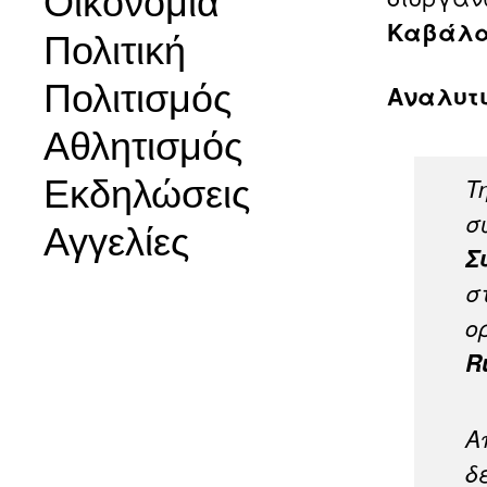
Οικονομία
Καβάλα
Πολιτική
Πολιτισμός
Αναλυτι
Αθλητισμός
Εκδηλώσεις
Τ
σ
Αγγελίες
Σ
σ
ο
R
Α
δ