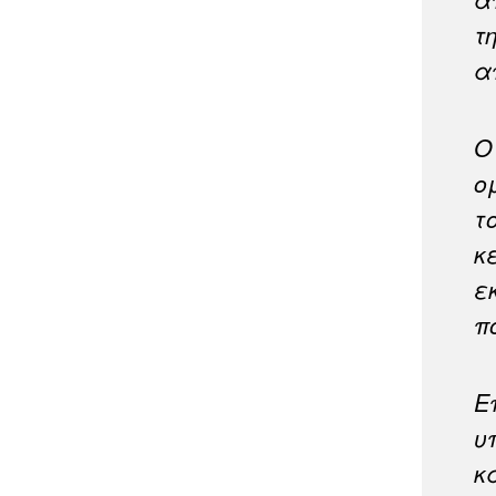
τ
α
Ο
ο
τ
κ
ε
π
Ε
υ
κ