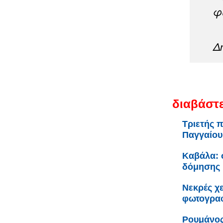
φ
Δ
διαβάστε
Τριετής 
Παγγαίου
Καβάλα: σ
δόμησης 
Νεκρές χε
φωτογρα
Ρουμάνος