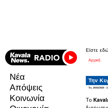
Είστε εδ
Αρχική
Νέα
Την Κυ
Απόψεις
Τετ, 26/02/2025 - 1
Κοινωνία
Το
Kaval
διοργαν