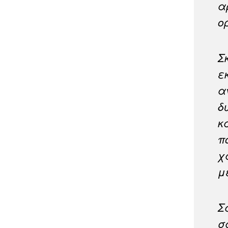
α
ο
Σ
ε
α
δ
κ
π
χ
μ
Σ
σ