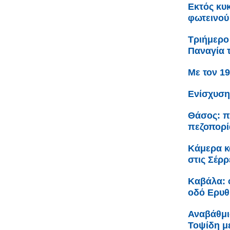
Εκτός κυ
φωτεινού
Τριήμερο
Παναγία 
Με τον 1
Ενίσχυση
Θάσος: π
πεζοπορί
Κάμερα κ
στις Σέρρ
Καβάλα: 
οδό Ερυθ
Αναβάθμι
Τοψίδη 