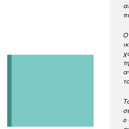
α
π
Ο
ι
χ
τ
α
τ
Τ
σ
ο
α