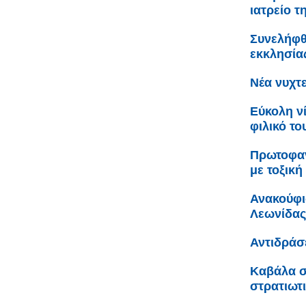
ιατρείο τ
Συνελήφθ
εκκλησία
Νέα νυχτ
Εύκολη ν
φιλικό το
Πρωτοφαν
με τοξική
Ανακούφι
Λεωνίδας
Αντιδράσ
Καβάλα σ
στρατιωτ