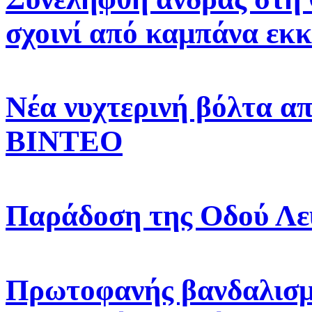
σχοινί από καμπάνα εκ
Νέα νυχτερινή βόλτα α
ΒΙΝΤΕΟ
Παράδοση της Οδού Λε
Πρωτοφανής βανδαλισμ