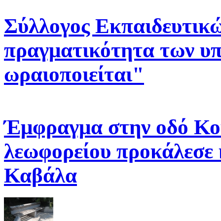
Σύλλογος Εκπαιδευτικ
πραγματικότητα των υπ
ωραιοποιείται"
Έμφραγμα στην οδό Κο
λεωφορείου προκάλεσε 
Καβάλα