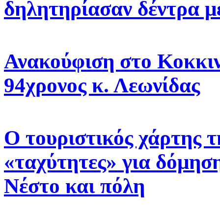
δηλητηρίασαν δέντρα μ
Ανακούφιση στο Κοκκιν
94χρονος κ. Λεωνίδας
Ο τουριστικός χάρτης τ
«ταχύτητες» για δόμηση
Νέστο και πόλη