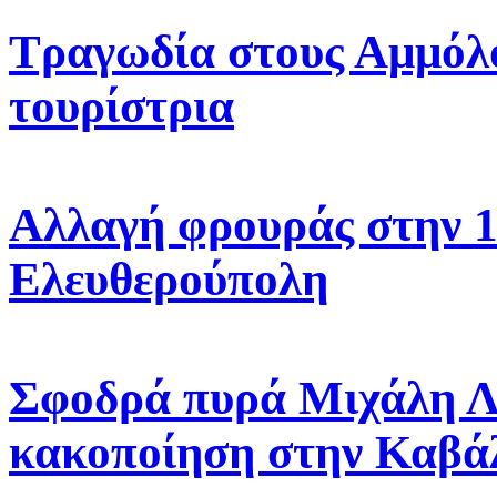
Τραγωδία στους Αμμόλο
τουρίστρια
Αλλαγή φρουράς στην 
Ελευθερούπολη
Σφοδρά πυρά Μιχάλη Λυ
κακοποίηση στην Καβά