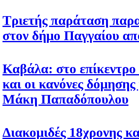
Τριετής παράταση παρ
στον δήμο Παγγαίου α
Καβάλα: στο επίκεντρο 
και οι κανόνες δόμησης
Μάκη Παπαδόπουλου
Διακομιδές 18χρονης κ