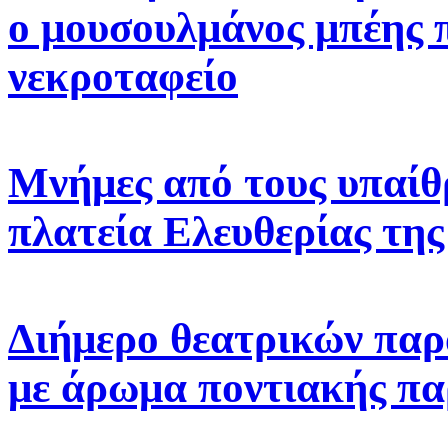
ο μουσουλμάνος μπέης π
νεκροταφείο
Μνήμες από τους υπαίθ
πλατεία Ελευθερίας τη
Διήμερο θεατρικών πα
με άρωμα ποντιακής π