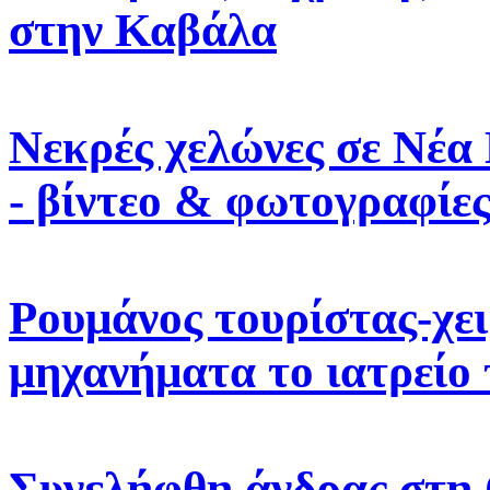
στην Καβάλα
Νεκρές χελώνες σε Νέα
- βίντεο & φωτογραφίε
Ρουμάνος τουρίστας-χει
μηχανήματα το ιατρείο
Συνελήφθη άνδρας στη 