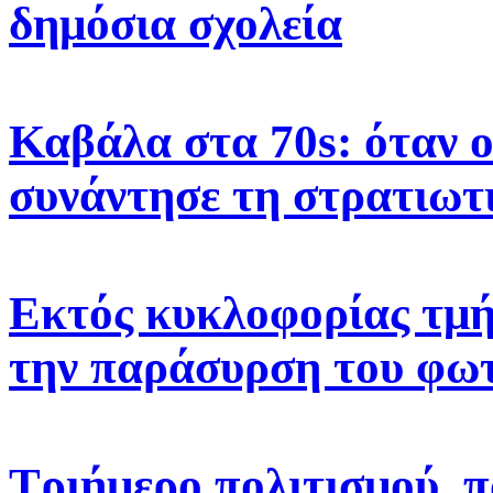
δημόσια σχολεία
Καβάλα στα 70s: όταν 
συνάντησε τη στρατιωτ
Εκτός κυκλοφορίας τμή
την παράσυρση του φω
Τριήμερο πολιτισμού, π