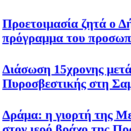
Προετοιμασία ζητά ο Δ
πρόγραμμα του προσωπ
Διάσωση 15χρονης μετά
Πυροσβεστικής στη Σα
Δράμα: η γιορτή της 
στον ιερό βράχο της Πρ