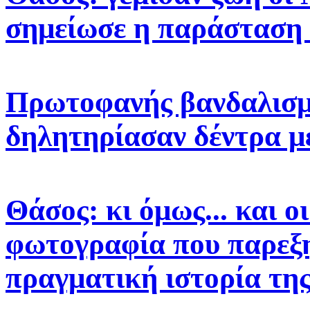
σημείωσε η παράσταση
Πρωτοφανής βανδαλισμ
δηλητηρίασαν δέντρα μ
Θάσος: κι όμως... και ο
φωτογραφία που παρεξη
πραγματική ιστορία τη