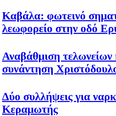
Καβάλα: φωτεινό σηματ
λεωφορείο στην οδό Ε
Αναβάθμιση τελωνείων 
συνάντηση Χριστόδουλ
Δύο συλλήψεις για ναρκ
Κεραμωτής