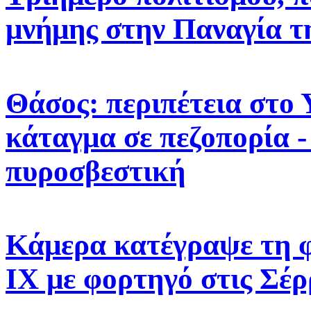
μνήμης στην Παναγία τ
Θάσος: περιπέτεια στο 
κάταγμα σε πεζοπορία -
πυροσβεστική
Κάμερα κατέγραψε τη 
ΙΧ με φορτηγό στις Σέρ