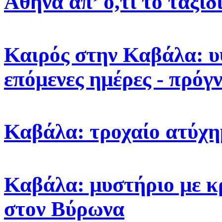
Αθήνα απ’ ό,τι το ταξίδ
Καιρός στην Καβάλα: υ
επόμενες ημέρες - πρόγ
Καβάλα: τροχαίο ατύχη
Καβάλα: μυστήριο με κ
στον Βύρωνα