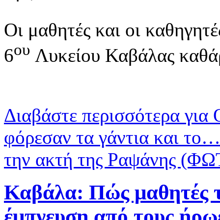
Οι μαθητές και οι καθηγητέ
ου
6
Λυκείου Καβάλας καθάρ
Διαβάστε περισσότερα
για 
φόρεσαν τα γάντια και το…
την ακτή της Ραψάνης (
Καβάλα: Πώς μαθητές τ
έμπνευση από τους ήρω