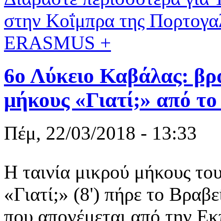
στην Κοΐμπρα της Πορτογα
ERASMUS +
6ο Λύκειο Καβάλας: βρα
μήκους «Γιατί;» από το
Πέμ, 22/03/2018 - 13:33
Η ταινία μικρού μήκους το
«Γιατί;» (8') πήρε το Βρα
που απονέμεται από την Εκ