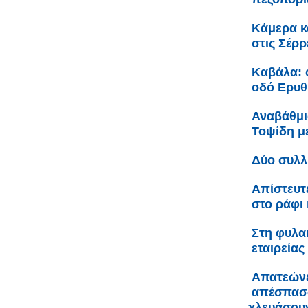
Κάμερα κ
στις Σέρρ
Καβάλα: 
οδό Ερυθ
Αναβάθμι
Τοψίδη 
Δύο συλλ
Απίστευτ
στο ράφι 
Στη φυλακ
εταιρείας
Απατεώνε
απέσπασα
χλευάσου