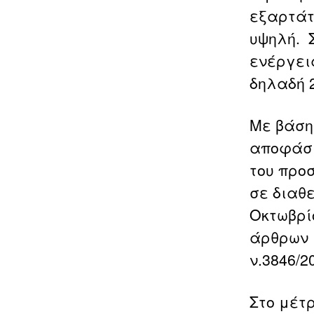
εξαρτάτ
υψηλή. 
ενέργεια
δηλαδή 
Με βάση
αποφάσι
του προ
σε διαθε
Οκτωβρί
άρθρων 1
ν.3846/2
Στο μέτρ