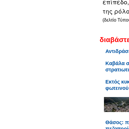
επίπεδο
της ρόλ
(δελτίο Τύπο
διαβάστε
Αντιδράσ
Καβάλα σ
στρατιωτ
Εκτός κυ
φωτεινού
Θάσος: π
πεζοπορί