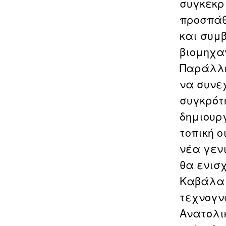
συγκεκρ
προσπάθ
και συμ
βιομηχα
Παράλλη
να συνε
συγκρότ
δημιουρ
τοπική ο
νέα γεν
θα ενισ
Καβάλα 
τεχνογν
Ανατολι