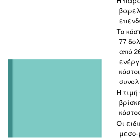
Η παρα
βαρελ
επενδ
Το κόσ
77 δο
από 2
ενέργ
κόστο
συνολι
Η τιμή
βρίσκ
κόστο
Οι ειδ
μεσο-