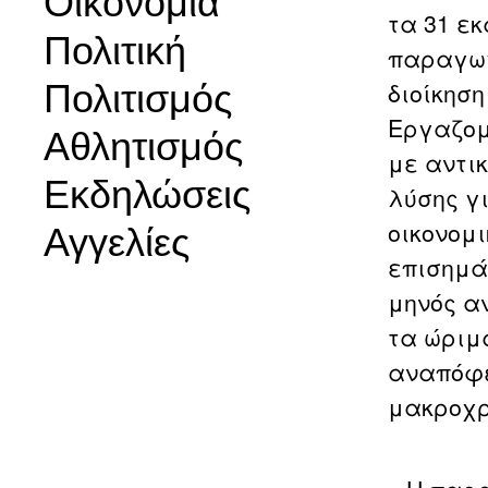
Οικονομία
τα 31 εκ
Πολιτική
παραγωγ
Πολιτισμός
διοίκηση
Εργαζομ
Αθλητισμός
με αντι
Εκδηλώσεις
λύσης γ
οικονομ
Αγγελίες
επισημά
μηνός α
τα ώριμ
αναπόφε
μακροχρ