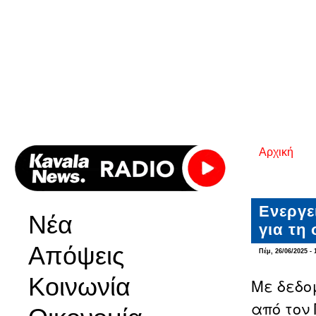
Αρχική
Είστε εδ
Ενεργε
Νέα
για τη
Απόψεις
Πέμ, 26/06/2025 - 
Κοινωνία
Με δεδο
από τον