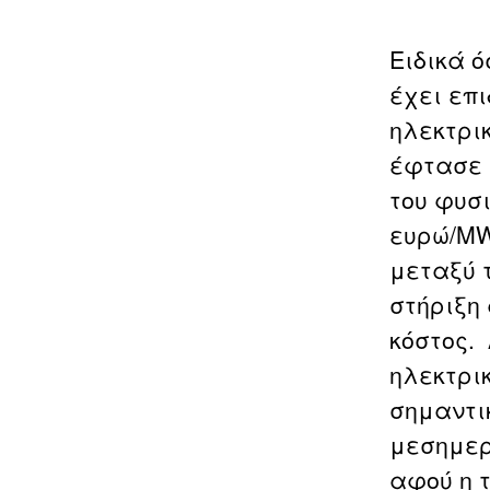
Ειδικά 
έχει επι
ηλεκτρι
έφτασε 
του φυσ
ευρώ/MW
μεταξύ 
στήριξη 
κόστος.
ηλεκτρικ
σημαντι
μεσημερ
αφού η τ