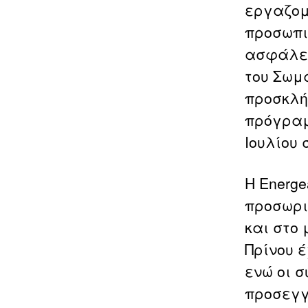
εργαζομ
προσωπι
ασφάλει
του Σωμ
προσκλή
πρόγραμ
Ιουλίου
Η Energ
προσωρι
και στο 
Πρίνου έ
ενώ οι 
προσεγγί