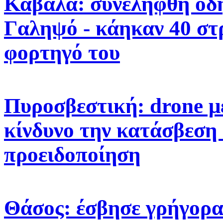
Καβάλα: συνελήφθη οδη
Γαληψό - κάηκαν 40 στ
φορτηγό του
Πυροσβεστική: drone μ
κίνδυνο την κατάσβεση
προειδοποίηση
Θάσος: έσβησε γρήγορα