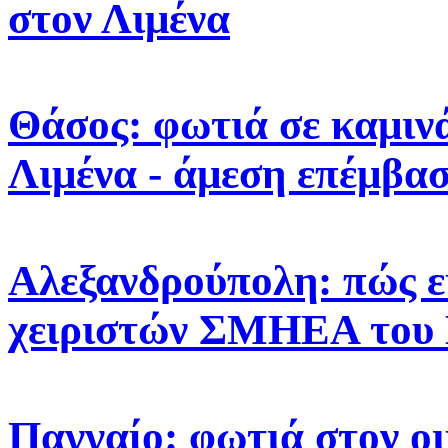
στον Λιμένα
Θάσος: φωτιά σε καμιν
Λιμένα - άμεση επέμβα
Αλεξανδρούπολη: πώς εκ
χειριστών ΣΜΗΕΑ του Ε
Παγγαίο: φωτιά στον ο