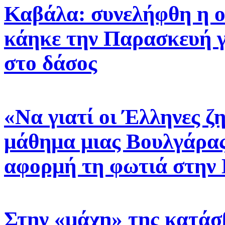
Καβάλα: συνελήφθη η ο
κάηκε την Παρασκευή γ
στο δάσος
«Να γιατί οι Έλληνες ζ
μάθημα μιας Βουλγάρας
αφορμή τη φωτιά στην 
Στην «μάχη» της κατάσβ