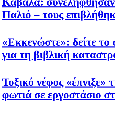
Καβάλα: συνελήφθησαν 
Παλιό – τους επιβλήθηκ
«Εκκενώστε»: δείτε το 
για τη βιβλική καταστ
Τοξικό νέφος «έπνιξε» 
φωτιά σε εργοστάσιο σ