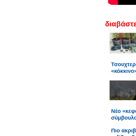
διαβάστε
Τσουχτερ
«κόκκινο
Νέο «κεφ
σύμβουλο
Πιο ακριβ