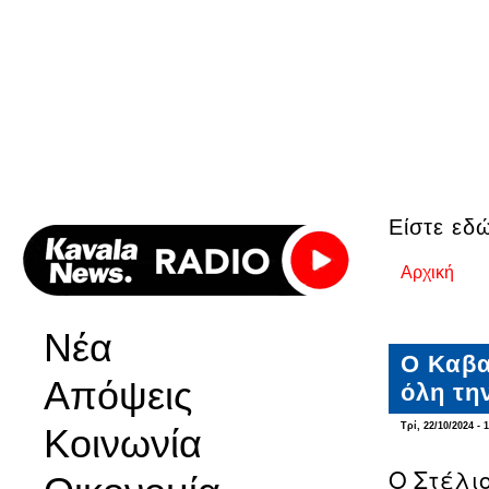
Είστε εδ
Αρχική
Νέα
Ο Καβα
Απόψεις
όλη τη
Τρί, 22/10/2024 - 
Κοινωνία
Ο Στέλι