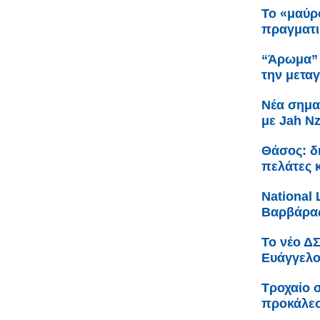
Το «μαύρ
πραγματικ
“Άρωμα” 
την μετα
Νέα σημα
με Jah N
Θάσος: δ
πελάτες 
Νational 
Βαρβάρας
Το νέο Δ
Ευάγγελο
Τροχαίο 
προκάλεσ