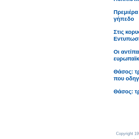
Πρεμιέρα
γήπεδο
Στις κορ
Εντυπωσι
Οι αντίπ
ευρωπαϊ
Θάσος: τ
που οδη
Θάσος: τ
Copyright 1