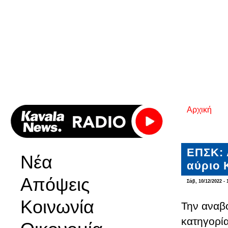
Αρχική
Είστε εδ
ΕΠΣΚ: 
Νέα
αύριο 
Απόψεις
Σάβ, 10/12/2022 - 
Κοινωνία
Την αναβ
κατηγορί