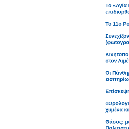
Το «Αγία
επιδιορθ
Το 11ο Po
Συνεχίζο
(φωτογρα
Κινητοπο
στον Λιμ
Οι Πάνθη
εισιτηρίω
Επίσκεψη
«Ωρολογι
χυμένα κ
Θάσος: με
Πολιτιστ