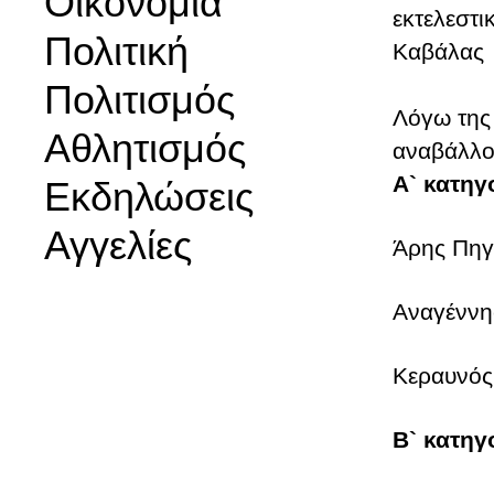
Οικονομία
εκτελεστ
Πολιτική
Καβάλας
Πολιτισμός
Λόγω της 
Αθλητισμός
αναβάλλον
Α` κατηγ
Εκδηλώσεις
Αγγελίες
Άρης Πηγ
Αναγέννη
Κεραυνός
Β` κατηγ