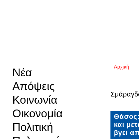
Αρχική
Νέα
Είστε εδ
Απόψεις
Σμάραγδ
Κοινωνία
Οικονομία
Θάσος:
Πολιτική
και με
βγει α