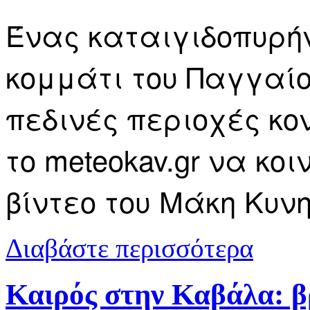
Ένας καταιγιδοπυρή
κομμάτι του Παγγαίο
πεδινές περιοχές κον
το meteokav.gr να κοι
βίντεο του Μάκη Κυν
για Βίντεο 
Διαβάστε περισσότερα
Καιρός στην Καβάλα: β