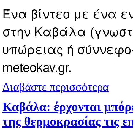
Ένα βίντεο με ένα εν
στην Καβάλα (γνωστ
υπώρειας ή σύννεφο
meteokav.gr.
για Εντυπωσ
Διαβάστε περισσότερα
Καβάλα: έρχονται μπόρε
της θερμοκρασίας τις ε