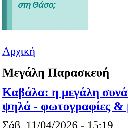
Αρχική
Είστε εδώ
Μεγάλη Παρασκευή
Καβάλα: η μεγάλη συνά
ψηλά - φωτογραφίες & 
Σάβ, 11/04/2026 - 15:19