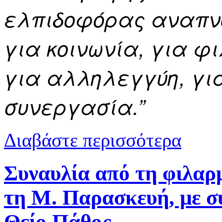
ελπιδοφόρας αναπνο
για κοινωνία, για φ
για αλληλεγγύη, για
συνεργασία.”
για Μητρόπο
Διαβάστε περισσότερα
Στέφανο
Συναυλία από τη φιλαρ
τη Μ. Παρασκευή, με συ
Θείο Πάθος