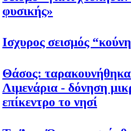
φυσικής»
Ισχυρος σεισμός “κούν
Θάσος: ταρακουνήθηκαν
Λιμενάρια - δόνηση μικ
επίκεντρο το νησί