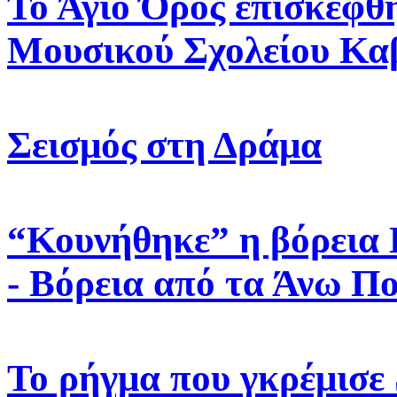
Το Άγιο Όρος επισκέφθ
Μουσικού Σχολείου Κα
Σεισμός στη Δράμα
“Κουνήθηκε” η βόρεια Ε
- Βόρεια από τα Άνω Π
Το ρήγμα που γκρέμισε 