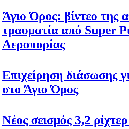
Άγιο Όρος: βίντεο της
τραυματία από Super P
Αεροπορίας
Επιχείρηση διάσωσης γ
στο Άγιο Όρος
Νέος σεισμός 3,2 ρίχτε