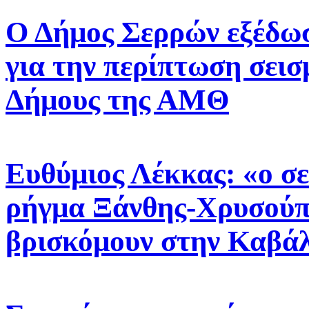
Ο Δήμος Σερρών εξέδωσ
για την περίπτωση σεισ
Δήμους της ΑΜΘ
Ευθύμιος Λέκκας: «ο σε
ρήγμα Ξάνθης-Χρυσούπο
βρισκόμουν στην Καβά