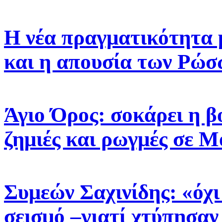
Η νέα πραγματικότητα μ
και η απουσία των Ρώσ
Άγιο Όρος: σοκάρει η β
ζημιές και ρωγμές σε Μο
Συμεών Σαχινίδης: «όχι
σεισμό –γιατί χτύπησαν