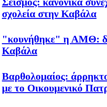
Σεισμός: κανονικά συνε
σχολεία στην Καβάλα
"κουνήθηκε" η ΑΜΘ: δυ
Καβάλα
Βαρθολομαίος: άρρηκτο
με το Οικουμενικό Πατ