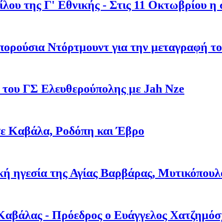
ου της Γ' Εθνικής - Στις 11 Οκτωβρίου η 
πορούσια Ντόρτμουντ για την μεταγραφή τ
 του ΓΣ Ελευθερούπολης με Jah Nze
 σε Καβάλα, Ροδόπη και Έβρο
ική ηγεσία της Αγίας Βαρβάρας, Μυτικόπουλ
Καβάλας - Πρόεδρος ο Ευάγγελος Χατζημόσ