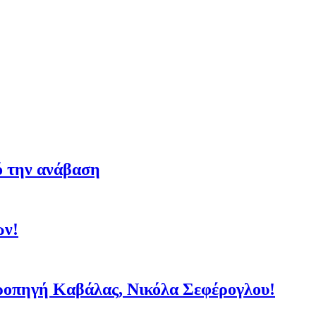
ό την ανάβαση
ων!
τροπηγή Καβάλας, Νικόλα Σεφέρογλου!