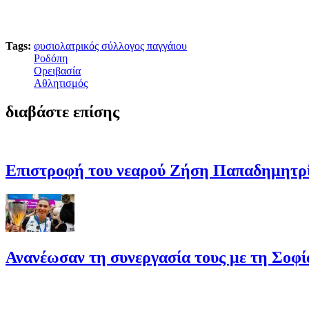
Tags:
φυσιολατρικός σύλλογος παγγάιου
Ροδόπη
Ορειβασία
Αθλητισμός
διαβάστε επίσης
Επιστροφή του νεαρού Ζήση Παπαδημητρί
Ανανέωσαν τη συνεργασία τους με τη Σοφ