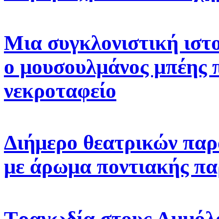
Μια συγκλονιστική ιστ
ο μουσουλμάνος μπέης π
νεκροταφείο
Διήμερο θεατρικών πα
με άρωμα ποντιακής π
Τραγωδία στους Αμμόλο