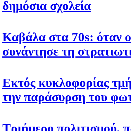
δημόσια σχολεία
Καβάλα στα 70s: όταν 
συνάντησε τη στρατιωτ
Εκτός κυκλοφορίας τμή
την παράσυρση του φω
Τριήμερο πολιτισμού, π