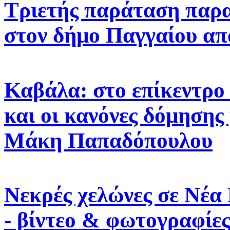
Τριετής παράταση παρ
στον δήμο Παγγαίου α
Καβάλα: στο επίκεντρο 
και οι κανόνες δόμησης
Μάκη Παπαδόπουλου
Νεκρές χελώνες σε Νέα
- βίντεο & φωτογραφίε