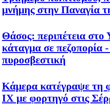
μνήμης στην Παναγία τ
Θάσος: περιπέτεια στο 
κάταγμα σε πεζοπορία -
πυροσβεστική
Κάμερα κατέγραψε τη 
ΙΧ με φορτηγό στις Σέρ