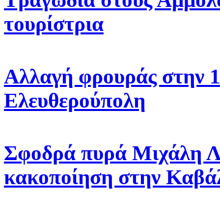
τουρίστρια
Αλλαγή φρουράς στην 
Ελευθερούπολη
Σφοδρά πυρά Μιχάλη Λυ
κακοποίηση στην Καβά