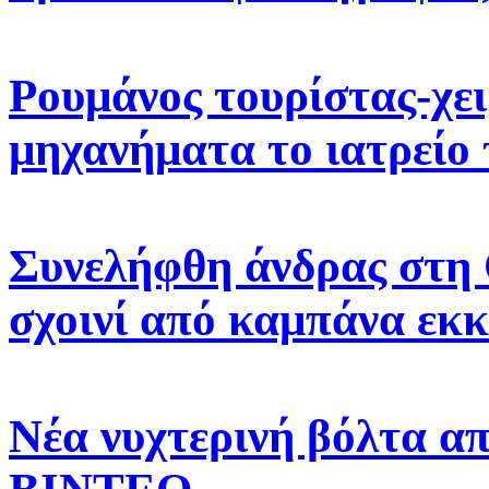
Ρουμάνος τουρίστας-χει
μηχανήματα το ιατρείο
Συνελήφθη άνδρας στη 
σχοινί από καμπάνα εκ
Νέα νυχτερινή βόλτα α