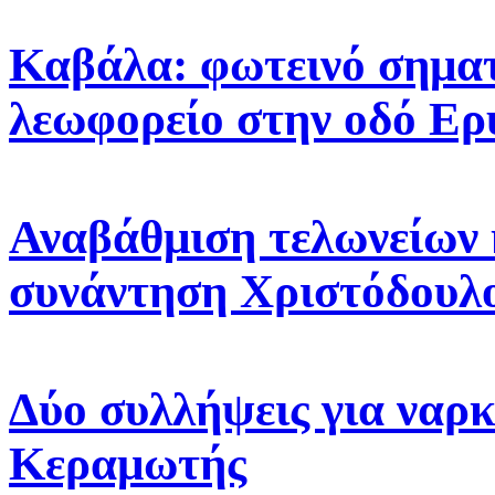
Καβάλα: φωτεινό σηματ
λεωφορείο στην οδό Ε
Αναβάθμιση τελωνείων 
συνάντηση Χριστόδουλ
Δύο συλλήψεις για ναρκ
Κεραμωτής