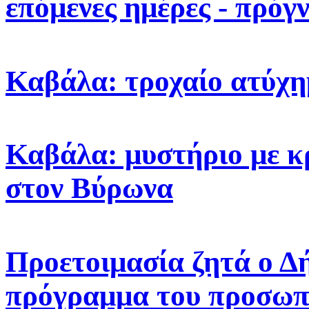
επόμενες ημέρες - πρόγ
Καβάλα: τροχαίο ατύχη
Καβάλα: μυστήριο με κ
στον Βύρωνα
Προετοιμασία ζητά ο Δ
πρόγραμμα του προσωπ