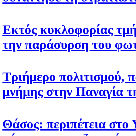
Εκτός κυκλοφορίας τμή
την παράσυρση του φω
Τριήμερο πολιτισμού, π
μνήμης στην Παναγία τ
Θάσος: περιπέτεια στο 