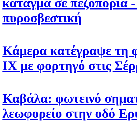
κάταγμα σε πεζοπορία -
πυροσβεστική
Κάμερα κατέγραψε τη 
ΙΧ με φορτηγό στις Σέρ
Καβάλα: φωτεινό σηματ
λεωφορείο στην οδό Ε