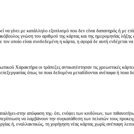
 να γίνει με κατάλληλο εξοπλισμό που δεν είναι δαπανηρός ή με επ
κόβουλος γνώση του αριθμού της κάρτας και της ημερομηνίας λήξης α
τον οποίο είναι συνδεδεμένη η κάρτα, η αγορά δε αυτή ενδέχεται ν
ικού Χαρακτήρα οι τράπεζες αντικατέστησαν τις χρεωστικές κάρτες 
επεξεργασίας όπως τα ποια δεδομένα μεταδίδονται ανέπαφα ή ποια δε
γει-στην απόφαση της- ότι, ενόψει των κινδύνων, των πιθανοτήτων 
περίπτωση να λαμβάνουν την συγκατάθεση των πελατών τους προκειμέ
ργίας ή, εναλλακτικώς, τη χορήγηση νέας κάρτας χωρίς ανέπαφη λειτο