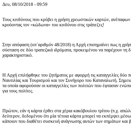
Δευ, 08/10/2018 - 09:59
Τους κινδύνους που κρύβει η χρήση χρεωστικών καρτών, ανέπαφω
κρούοντας τον «κώδωνα» του κινδύνου στις τράπεζες!
Στην απόφαση (υπ΄αριθμόν 48/2018) η Αρχή επισημαίνει πως η χρήσ
σύσταση σε δύο τραπεζικά ιδρύματα, προκειμένου να παρέχουν τη δυ
χαρακτηριστικό.
Η Αρχή επιλήφθηκε του ζητήματος με αφορμή τις καταγγελίες δύο 
Ναυτιλίας και Τουρισμού και τον Συνήγορο του Καταναλωτή. Σημειώ
τα οποία αφορούσαν οι καταγγελίες των πολιτών που έφτασαν ενώπι
για τους πολίτες.
Πρώτον, εάν η κάρτα έρθει στα χέρια κακόβουλου τρίτου (π.χ. απώλε
δεύτερον, δεδομένου ότι μία τέτοια κάρτα μπορεί να εκπέμψει μέσ
κάποιον που διαθέτει συσκευή ανάγνωσης αυτών των σημάτων και βρ