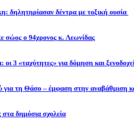
η: δηλητηρίασαν δέντρα με τοξική ουσία
ε σώος ο 94χρονος κ. Λεωνίδας
: oι 3 «ταχύτητες» για δόμηση και ξενοδοχε
ύ για τη Θάσο – έμφαση στην αναβάθμιση κα
ς στα δημόσια σχολεία