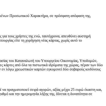
δομένων Προσωπικού Χαρακτήρα, σε πρόσφατη απόφαση της,
 για τους χρήστες της ενώ, ταυτόχρονα, απευθύνει αυστηρή
τουργίας είτε τη χορήγηση νέας κάρτας, χωρίς αυτό το
στασίας του Καταναλωτή του Υπουργείου Οικονομίας, Υποδομών,
ες κάρτες από όλα τα πιστωτικά ιδρύματα της χώρας, πέραν των δύο
ων εν λόγω χρεωστικών καρτών εγκυμονεί δύο σοβαρούς κινδύνους
N να πραγματοποιεί σειρά αγορών, αξίας μέχρι 25 ευρώ έκαστη και,
θμό και την ημερομηνία λήξης της, δίνεται η δυνατότητα σε