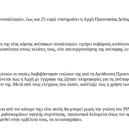
ν συναλλαγών, έως και 25 ευρώ επισημαίνει η Αρχή Προστασίας Δε
η της νέας κάρτας ανέπαφων συναλλαγών, εγείρει σοβαρούς κινδύνους
νατότητα στους πελάτες τους, είτε απενεργοποίησης της ανέπαφης λει
πολιτών οι οποίες διαβιβάστηκαν ενώπιον της από τη Διεύθυνση Προ
νεται πως η Αρχή με έγγραφο της ζήτησε πληροφορίες για τις ανέπαφ
ον της. Μετά από τους ελέγχους που έκανε, κατέληξε πως η χρήση τ
ια από τον κάτοχο της) τότε αυτός θα μπορεί χωρίς την γνώση του PI
ω ραδιοκυμάτων υψηλής συχνότητας, προσωπικά δεδομένα όπως τον αρι
εθεί στην εμβέλεια τους, να τα καταγράψει.